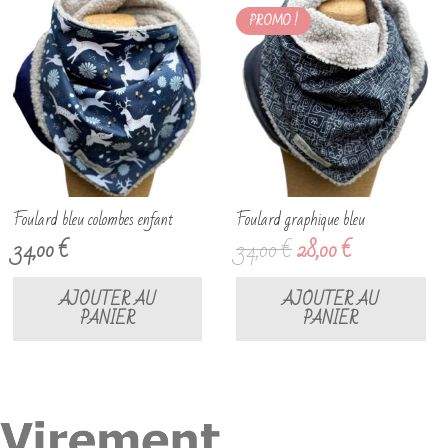
PROMO !
Foulard bleu colombes enfant
Foulard graphique bleu
Le
Le
34,00
€
34,00
€
28,00
€
prix
prix
initial
actuel
AJOUTER AU
AJOUTER AU
PANIER
PANIER
était :
est :
34,00 €.
28,00 €.