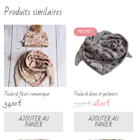
Produits similaires
PROMO !
Foulard fleuri romantique
Foulard dinos et palmiers
Le
Le
34,00
€
34,00
€
28,00
€
prix
prix
initial
actuel
AJOUTER AU
AJOUTER AU
PANIER
PANIER
était :
est :
34,00 €.
28,00 €.