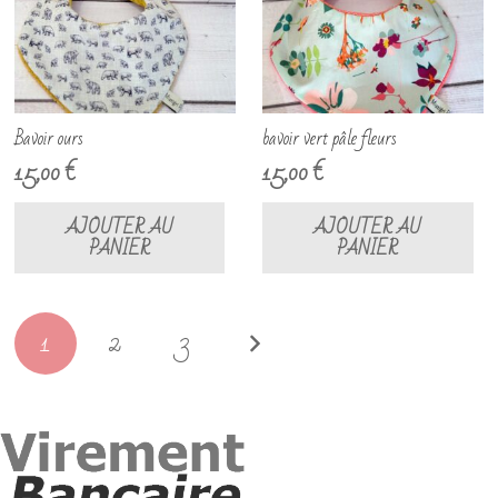
Bavoir ours
bavoir vert pâle fleurs
15,00
€
15,00
€
AJOUTER AU
AJOUTER AU
PANIER
PANIER
Pagination
1
2
3
des
publications