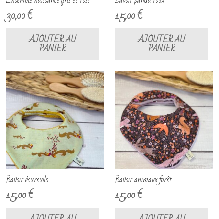
Ensemble naissance gris et rose
Bavoir panda roux
30,00
€
15,00
€
AJOUTER AU
AJOUTER AU
PANIER
PANIER
Bavoir écureuils
Bavoir animaux forêt
15,00
€
15,00
€
AJOUTER AU
AJOUTER AU