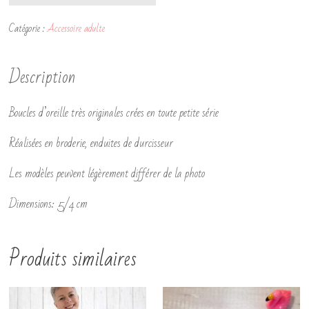
de
Catégorie :
Accessoire adulte
boucles
d'oreille
Description
corail
et
Boucles d’oreille très originales crées en toute petite série
fushia
Réalisées en broderie, enduites de durcisseur
Les modèles peuvent légèrement différer de la photo
Dimensions: 5/4 cm
Produits similaires