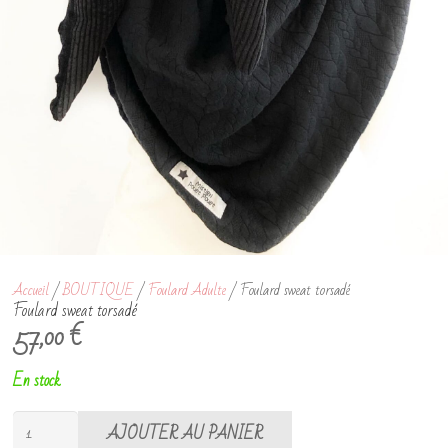
Accueil
/
BOUTIQUE
/
Foulard Adulte
/ Foulard sweat torsadé
Foulard sweat torsadé
57,00
€
En stock
quantité
AJOUTER AU PANIER