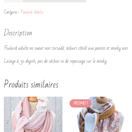
de
Foulard
Catégorie :
Foulard Adulte
sweat
torsadé
Description
Foulard adulte en sweat noir torsadé, velours côtelé aux pointes et minky noir
Lavage à 30 degrés, pas de séchoir ni de repassage sur le minky
Produits similaires
PROMO !